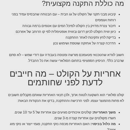
מה כוללת התקנה מקצועית?
קיבוע מבני תקני של הקולט על גג הבית – עם הבטחה שהבסיס עמיד בפני
רוחות ועומסים
חיבור צנרת מדויק בין הקולט למיכל המים עם אטמים ברמה גבוהה
כיוון זווית הקולט לכיוון דרום ובזווית אופטימלית לפי קו הרוחב של אזורכם
בדיקת לחץ ותקינות לאחר ההתקנה
הדרכה קצרה על אחזקה שוטפת ושימוש נכון
חשוב לוודא שהטכנאי מטעמכם מורשה ומנוסה בעבודה עם דודי שמש – לא סתם
שרברב כללי. הניסיון הספציפי בתחום הסולארי עושה את כל ההבדל.
אחריות על הקולט – מה חייבים
לדעת לפני שחותמים
קולט סולארי הוא השקעה לטווח ארוך, ולכן תנאי האחריות שאתם מקבלים חשובים
לא פחות מהמוצר עצמו. לפני הרכישה וההתקנה, בדקו את הנקודות הבאות:
משך האחריות:
קולטים איכותיים מגיעים עם אחריות של 5 עד 10 שנים.
חשדו מקולטים עם אחריות קצרה מ-3 שנים.
מה כלול בכיסוי:
האם האחריות מכסה נזקי התקנה, פגמי ייצור או נזקי מזג
אוויר?