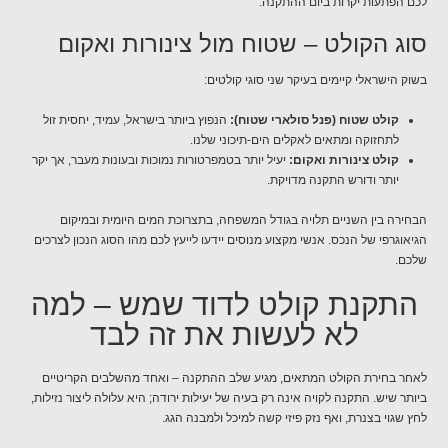
לכם הפתעות יקרות ביום ההתקנה.
סוג הקולט – שטוח מול צינורות ואקום
בשוק הישראלי קיימים בעיקר שני סוגי קולטים:
קולט שטוח (פנל סולארי שטוח):
הנפוץ ביותר בישראל, עמיד, יחסית זול
לתחזוקה ומתאים לאקלים הים-תיכוני שלנו.
קולט צינורות ואקום:
יעיל יותר בטמפרטורות נמוכות ובעונות מעבר, אך יקר
יותר ודורש התקנה מדויקת.
הבחירה בין השניים תלויה בגודל המשפחה, בתצרוכת המים היומית ובמיקום
הגיאוגרפי של הנכס. אנשי מקצוע מנוסים יידעו לייעץ לכם מהו הסוג הנכון לצרכים
שלכם.
התקנת קולט לדוד שמש – למה
לא לעשות את זה לבד
לאחר בחירת הקולט המתאים, מגיע שלב ההתקנה – ואחד מהשלבים הקריטיים
ביותר שיש. התקנה לקויה אינה רק בעיה של יעילות ירודה; היא עלולה ליצור נזילות,
לחץ שגוי בצנרת, ואף נזק פיזי קשה למיכל ולמבנה הגג.