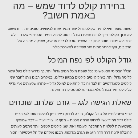
בחירת קולט לדוד שמש – מה
באמת חשוב?
טעות נפוצה היא להניח שקולט גדול יותר תמיד שווה לביצועים טובים יותר. זה פשוט
לא נכון. הקולט צריך להיות תואם בגודלו ובסוגו למיכל המים הספציפי שלכם – לא
יותר ולא פחות. חוסר איזון בין השניים גורם לבזבוז אנרגיה, שחיקה מהירה של
הרכיבים, ואף להתחממות יתר שמזיקה למערכת כולה.
גודל הקולט לפי נפח המיכל
הכלל הבסיסי הוא פשוט: ככל שנפח מיכל המים גדול יותר, כך נדרש קולט בעל שטח
קליטה גדול יותר. בשוק קיימים קולטים במגוון גדלים, ובמקרים רבים ניתן לחבר שני
קולטים סטנדרטיים זה לצד זה כדי להתאים למיכל גדול – פתרון שלעיתים אף עדיף
על קולט יחיד בגודל מלא מבחינת לוגיסטיקת ההתקנה.
שאלת הגישה לגג – גורם שלרוב שוכחים
לפני שמחליטים על גודל הקולט, חובה לבדוק כיצד ניתן להעלות אותו לגג הבית.
קולט גדול ויחיד עשוי לדרוש הרמה מכנית – מנוף או ציוד ייעודי – דבר שמוסיף
משמעותית לעלויות ההתקנה. לעומת זאת, שני קולטים קטנים יותר ניתנים לעיתים
להובלה ידנית דרך חדר הגג או הגרם מדרגות. תכנון מוקדם של הלוגיסטיקה יחסוך