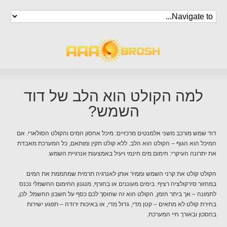
למה הקולט הוא הלב של דוד
השמש?
דוד שמש מורכב משני אלמנטים מרכזיים: מיכל אחסון המים והקולט הסולארי. אם
המיכל הוא הגוף – הקולט הוא הלב. ללא קולט תקין ומותאם, כל המערכת מאבדת
את יתרונה העיקרי: חימום מים חינמי ויעיל באמצעות אנרגיית השמש.
הקולט קולט את קרני השמש וממיר אותן לאנרגיה תרמית שמחממת את המים
במחזור סירקולציה רציף. בימים מעוננים או בחורף, מנגנון החימום החשמלי נכנס
לתמונה – אך ביתר הזמן, הקולט הוא זה שחוסך לכם כסף על חשבון החשמל. לכן,
בחירת קולט לא מתאים – קטן מדי, גדול מדי, או באיכות ירודה – תפגע ישירות
בחסכון ובאורך חיי המערכת.