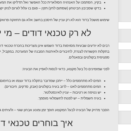
בקיץ, הסתמכו על האנרגיה הסולארית ככל האפשר ואל תדליקו את המ
בדקו שסביבון הביטחון (שסתום לחץ) תקין – פגם בו עלול לגרום לנזק יקר
שימוש מושכל בדוד הוא לא רק עניין של חיסכון בחשב אלא גם תחזוקה פרוא
לא רק טכנאי דודים – מי י
רבים לא יודעים שבעיות מסוימות בדוד השמש אינן מצריכות בהכרח טכנאי דו
בתקלות הקשורות לצנרת, לחיבורים ולאיתנות המבנה של המערכת. במקביל, 
ספציפית בקולטים ובפאנלים.
לפני שמזמינים כל בעל מקצוע, כדאי לנסות לאפיין את הבעיה:
המים לא מתחממים כלל – ייתכן שמדובר בתקלה בדוד עצמו או בחימום
המים מתחממים לאט – לרוב בעיה בקולטים (אבק, סדקים, חיבורים).
יש נטיפה או רטיבות – עניין לאינסטלטור.
בעיה חשמלית – יש לפנות לחשמלאי מוסמך.
הסבר מדויק של הבעיה לבעל המקצוע חוסך זמן ומונע אבחון שגוי – ולעיתים ג
איך בוחרים טכנאי דו