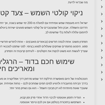
מה שכדאי לדעת.
ניקוי קולטי השמש – צעד קט
ישראל היא מעצמת שמש אמיתית עם למעל
הדרום והשפלה. אבק וחול שמצטברים על קולטי השמש פוגעים ישירות ביעילו
לחימום עלולה לעלות בלי שתשימו לב.
הפתרון פשוט: אחת לכמה חודשים (ובאזורים מאובקים – אחת לחודש-חודשיים)
ספוג. הימנעו מחומרים שוחקים שעלולים לפגוע בציפוי. לפני שתפנו לטכנאי ד
שצריך לעשות הוא פשוט לנקות את הקולטים – לעיתים קרובות זה הפתרון.
שימוש חכם בדוד – הרגלי
ומאריכים חי
הטכנולוגיה של היום מאפשרת הדלקת דוד שמש מרחוק דרך אפליקציה או מע
בדרך הביתה מהעבודה ולהגיע למים חמים שמחכים לכם – נוחות אמיתית. אבל 
שעובד שעות מיותרות לא רק מבזבז חשמל – הוא גם נשחק מהר יותר.
הגדירו תזמון אוטומטי לכיבוי הדוד אחרי פרק זמן קבוע.
השתמשו בתזכורת בטלפון אם אין לכם טיימר אוטומטי.